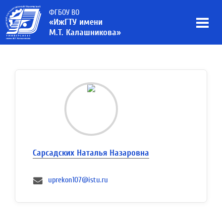
ФГБОУ ВО
«ИжГТУ имени
М.Т. Калашникова»
Сарсадских Наталья Назаровна
uprekon107@istu.ru