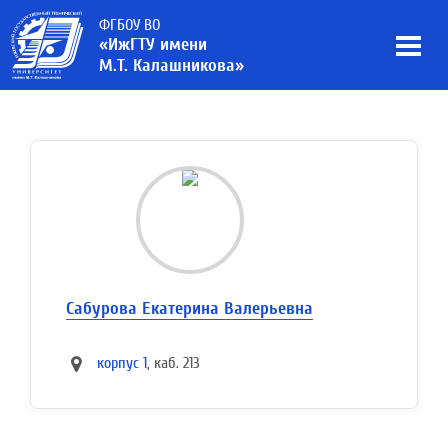
ФГБОУ ВО
«ИжГТУ имени
М.Т. Калашникова»
Сабурова Екатерина Валерьевна
корпус 1
, каб. 213