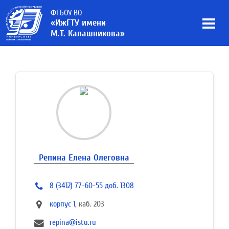
ФГБОУ ВО
«ИжГТУ имени
М.Т. Калашникова»
Репина Елена Олеговна
8 (3412) 77-60-55 доб. 1308
корпус 1
, каб. 203
repina@istu.ru