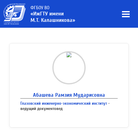
ФГБОУ ВО
«ИжГТУ имени
М.Т. Калашникова»
Абашева Рамзия Мударисовна
Глазовский инженерно-экономический институт
-
ведущий документовед