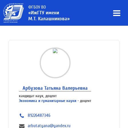
ФГБОУ ВО
«ИжГТУ имени
М.Т. Калашникова»
Арбузова Татьяна Валерьевна
кандидат наук, доцент
Экономика и гуманитарные науки
- доцент
89226487346
arbutatyana@yandex.ru