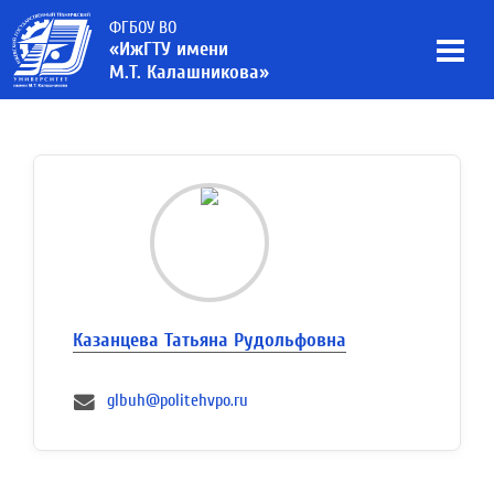
ФГБОУ ВО
«ИжГТУ имени
М.Т. Калашникова»
Казанцева Татьяна Рудольфовна
glbuh@politehvpo.ru