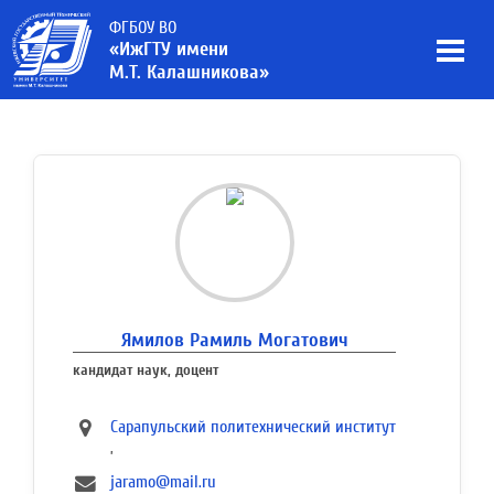
ФГБОУ ВО
«ИжГТУ имени
М.Т. Калашникова»
Ямилов Рамиль Могатович
кандидат наук, доцент
Сарапульский политехнический институт
,
jaramo@mail.ru