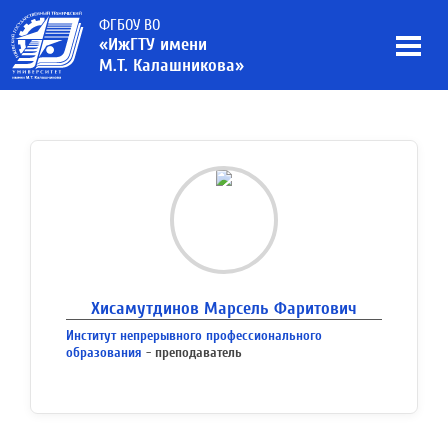
ФГБОУ ВО
«ИжГТУ имени
М.Т. Калашникова»
Хисамутдинов Марсель Фаритович
Институт непрерывного профессионального
образования
- преподаватель