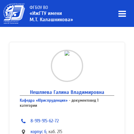
ФГБОУ ВО
«ИжГТУ имени
М.Т. Калашникова»
Нешляева Галина Владимировна
Кафедра «Юриспруденция»
- документовед 1
категории
8-919-915-62-72
корпус 6
, каб. 215