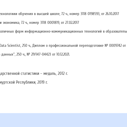
логиии обучения в высшей школе, 72 ч., номер 3118 0198593, от 26.10.2017
номика, 72 ч., номер 3118 0001819, от 27.02.2017
зличных форм информационно-коммуникационных технологий в образовательно
ta Scientist, 250 ч., Диплом о профессиональной переподготовке № 0009742 от 3
нных", 250 ч., № 21У147-04423 от 10.12.2021.
ственной статистики – медаль, 2012 г.
уртской Республики, 2019 г.