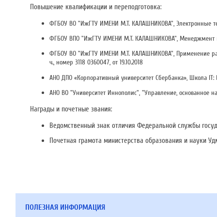
Повышение квалификации и переподготовка:
ФГБОУ ВО "ИжГТУ ИМЕНИ М.Т. КАЛАШНИКОВА", Электронные техно
ФГБОУ ВПО "ИжГТУ ИМЕНИ М.Т. КАЛАШНИКОВА", Менеджмент и эко
ФГБОУ ВО "ИжГТУ ИМЕНИ М.Т. КАЛАШНИКОВА", Применение ра
ч., номер 3118 0360047, от 19.10.2018
АНО ДПО «Корпоративный университет Сбербанка», Школа IT: Da
АНО ВО "Университет Иннополис", "Управление, основанное на да
Награды и почетные звания:
Ведомственный знак отличия Федеральной службы государ
Почетная грамота министерства образования и науки Удм
ПОЛЕЗНАЯ ИНФОРМАЦИЯ