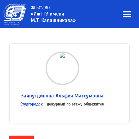
ФГБОУ ВО
«ИжГТУ имени
М.Т. Калашникова»
Зайнутдинова Альфия Магсумовна
Студгородок
- дежурный по этажу общежития