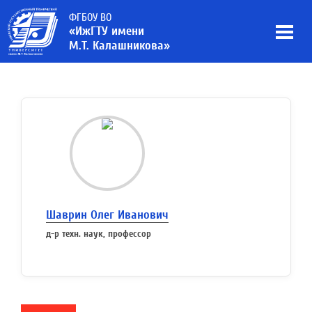
ФГБОУ ВО
«ИжГТУ имени
М.Т. Калашникова»
Шаврин Олег Иванович
д-р техн. наук, профессор