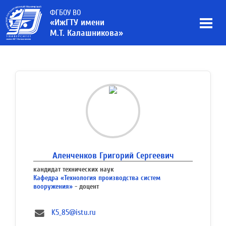
ФГБОУ ВО
«ИжГТУ имени
М.Т. Калашникова»
Аленченков Григорий Сергеевич
кандидат технических наук
Кафедра «Технология производства систем
вооружения»
- доцент
K5_85@istu.ru