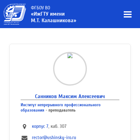
ФГБОУ ВО
«ИжГТУ имени
М.Т. Калашникова»
Санников Максим Алексеевич
Институт непрерывного профессионального
образования
- преподаватель
корпус 7
, каб. 307
rector@ushinsky-iro.ru