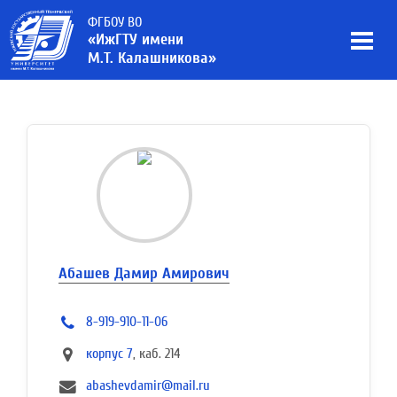
ФГБОУ ВО
«ИжГТУ имени
М.Т. Калашникова»
Абашев Дамир Амирович
8-919-910-11-06
корпус 7
, каб. 214
abashevdamir@mail.ru