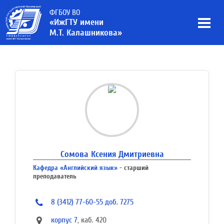
ФГБОУ ВО
«ИжГТУ имени
М.Т. Калашникова»
Сомова Ксения Дмитриевна
Кафедра «Английский язык»
- старший
преподаватель
8 (3412) 77-60-55 доб. 7275
корпус 7
, каб. 420