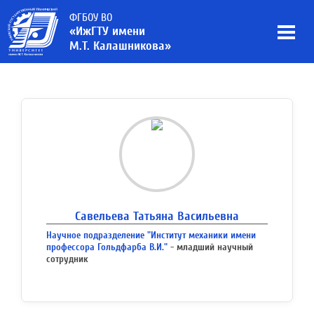
ФГБОУ ВО
«ИжГТУ имени
М.Т. Калашникова»
Савельева Татьяна Васильевна
Научное подразделение "Институт механики имени
профессора Гольдфарба В.И."
- младший научный
сотрудник