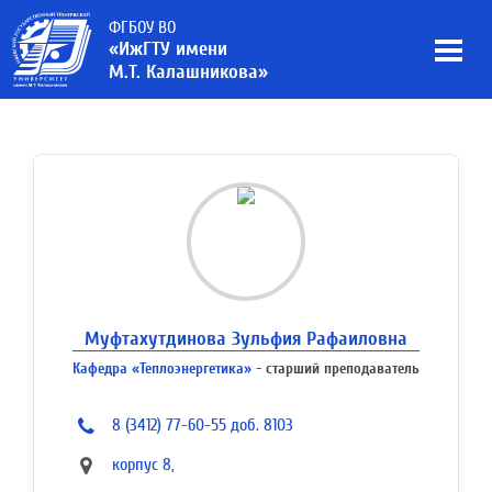
ФГБОУ ВО
«ИжГТУ имени
М.Т. Калашникова»
Муфтахутдинова Зульфия Рафаиловна
Кафедра «Теплоэнергетика»
- старший преподаватель
8 (3412) 77-60-55 доб. 8103
корпус 8
,