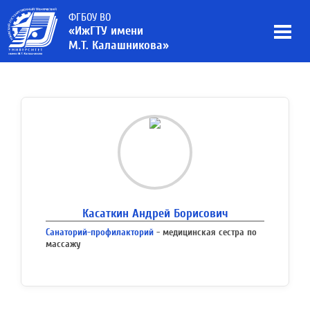
ФГБОУ ВО
«ИжГТУ имени
М.Т. Калашникова»
Касаткин Андрей Борисович
Санаторий-профилакторий
- медицинская сестра по
массажу