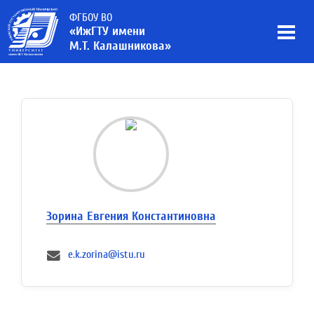
ФГБОУ ВО
«ИжГТУ имени
М.Т. Калашникова»
Зорина Евгения Константиновна
e.k.zorina@istu.ru