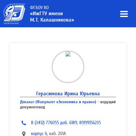
ФГБОУ ВО
«ИжГТУ имени
М.Т. Калашникова»
Герасимова Ирина Юрьевна
Деканат (Факультет «Экономика и право»)
- ведущий
документовед
8 (3412) 776055 доб. 6189, 89199156235
корпус 6
, каб. 201А