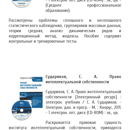
- 1 электрон. опт. диск (CD-ROM) : зв., цв. -
(Среднее профессиональное
образование).
Рассмотрены проблемы сплошного и несплошного
статистического наблюдения, группировки массовых данных,
теории средних, анализ динамических рядов и
корреляционный метод, индексы. Пособие содержит
контрольные и тренировочные тесты.
Судариков, С. А. Право
интеллектуальной собственности
Судариков, С. А. Право интеллектуальной
собственности [Электронный ресурс] :
электрон. учебник / С. А. Судариков. -
Электрон. дан. и прогр. - М. : Кнорус, 2011.
- 1 электрон. опт. диск (CD-ROM) : зв., цв.
Раскрывается правовая сущность
института интеллектуальной собственности, приводятся