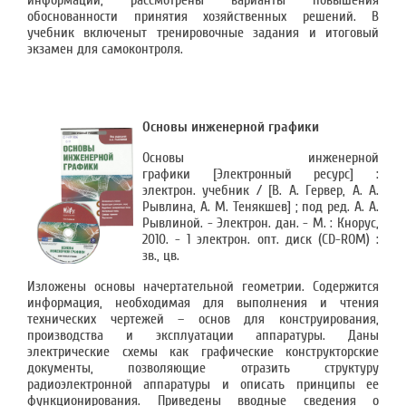
информации, рассмотрены варианты повышения
обоснованности принятия хозяйственных решений. В
учебник включеныт тренировочные задания и итоговый
экзамен для самоконтроля.
Основы инженерной графики
Основы инженерной
графики [Электронный ресурс] :
электрон. учебник / [В. А. Гервер, А. А.
Рывлина, А. М. Тенякшев] ; под ред. А. А.
Рывлиной. - Электрон. дан. - М. : Кнорус,
2010. - 1 электрон. опт. диск (CD-ROM) :
зв., цв.
Изложены основы начертательной геометрии. Содержится
информация, необходимая для выполнения и чтения
технических чертежей – основ для конструирования,
производства и эксплуатации аппаратуры. Даны
электрические схемы как графические конструкторские
документы, позволяющие отразить структуру
радиоэлектронной аппаратуры и описать принципы ее
функционирования. Приведены вводные сведения о