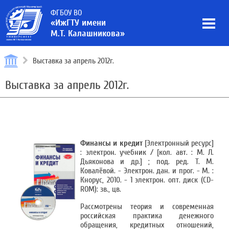
ФГБОУ ВО
«ИжГТУ имени
М.Т. Калашникова»
Выставка за апрель 2012г.
Выставка за апрель 2012г.
Финансы и кредит
[Электронный ресурс]
: электрон. учебник / [кол. авт. : М. Л.
Дьяконова и др.] ; под. ред. Т. М.
Ковалёвой. - Электрон. дан. и прог. - М. :
Кнорус, 2010. - 1 электрон. опт. диск (CD-
ROM): зв., цв.
Рассмотрены теория и современная
российская практика денежного
обращения, кредитных отношений,