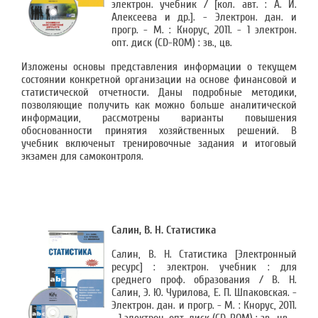
электрон. учебник / [кол. авт. : А. И.
Алексеева и др.]. - Электрон. дан. и
прогр. - М. : Кнорус, 2011. - 1 электрон.
опт. диск (CD-ROM) : зв., цв.
Изложены основы представления информации о текущем
состоянии конкретной организации на основе финансовой и
статистической отчетности. Даны подробные методики,
позволяющие получить как можно больше аналитической
информации, рассмотрены варианты повышения
обоснованности принятия хозяйственных решений. В
учебник включеныт тренировочные задания и итоговый
экзамен для самоконтроля.
Салин, В. Н. Статистика
Салин, В. Н. Статистика [Электронный
ресурс] : электрон. учебник : для
среднего проф. образования / В. Н.
Салин, Э. Ю. Чурилова, Е. П. Шпаковская. -
Электрон. дан. и прогр. - М. : Кнорус, 2011.