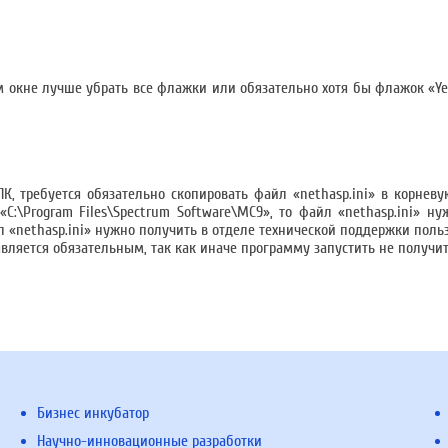
м окне лучше убрать все флажки или обязательно хотя бы флажок «Yes
ПК, требуется обязательно скопировать файл «nethasp.ini» в корневу
C:\Program Files\Spectrum Software\MC9», то файл «nethasp.ini» ну
йл «nethasp.ini» нужно получить в отделе технической поддержки поль
ляется обязательным, так как иначе программу запустить не получит
Бизнес инкубатор
Научно-инновационные разработки