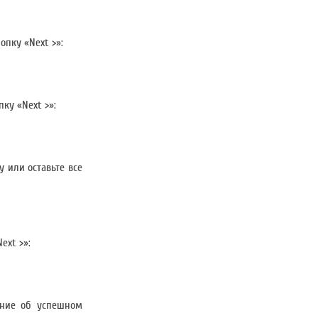
опку «Next >»:
ку «Next >»:
 или оставьте все
ext >»:
ение об успешном