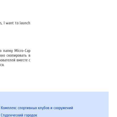
, I want to launch
ю папку Micro-Cap
жно скопировать в
зователей вместе с
ся.
Комплекс спортивных клубов и сооружений
Студенческий городок