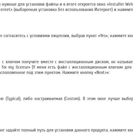
 нужные для установки файлы и в итоге откроется окно «Installer Wel
nternet» (выборочная установка без использования Интернет) и нажмит
е согласитесь с условиями лицензии, выбрав пункт «Yes», нажмите кн
 с ключом получите вместе с инсталляционным диском, он называется
Key for my license» (У меня есть файл с инсталляционным ключом для
расположенное под этим пунктом. Нажмите кнопку «Next>»:
 (Typical), либо настраиваемая (Custom). В этом окне лучше выбери
кне задайте полный путь для установки данного продукта, нажмите кн