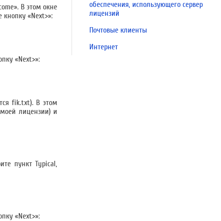
обеспечения, использующего сервер
come». В этом окне
лицензий
е кнопку «Next>»:
Почтовые клиенты
Интернет
опку «Next>»:
 fik.txt). В этом
 моей лицензии) и
те пункт Typical,
опку «Next>»: