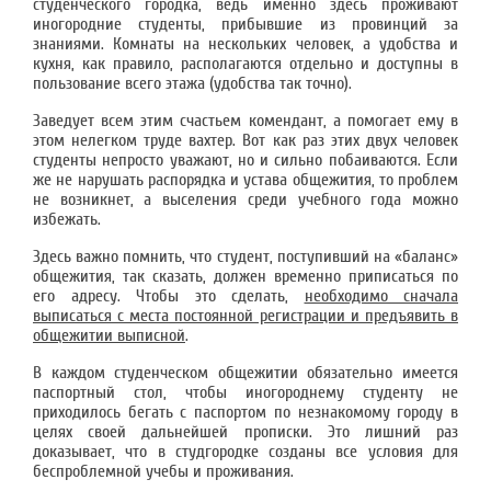
студенческого городка, ведь именно здесь проживают
иногородние студенты, прибывшие из провинций за
знаниями. Комнаты на нескольких человек, а удобства и
кухня, как правило, располагаются отдельно и доступны в
пользование всего этажа (удобства так точно).
Заведует всем этим счастьем комендант, а помогает ему в
этом нелегком труде вахтер. Вот как раз этих двух человек
студенты непросто уважают, но и сильно побаиваются. Если
же не нарушать распорядка и устава общежития, то проблем
не возникнет, а выселения среди учебного года можно
избежать.
Здесь важно помнить, что студент, поступивший на «баланс»
общежития, так сказать, должен временно приписаться по
его адресу. Чтобы это сделать,
необходимо сначала
выписаться с места постоянной регистрации и предъявить в
общежитии выписной
.
В каждом студенческом общежитии обязательно имеется
паспортный стол, чтобы иногороднему студенту не
приходилось бегать с паспортом по незнакомому городу в
целях своей дальнейшей прописки. Это лишний раз
доказывает, что в студгородке созданы все условия для
беспроблемной учебы и проживания.