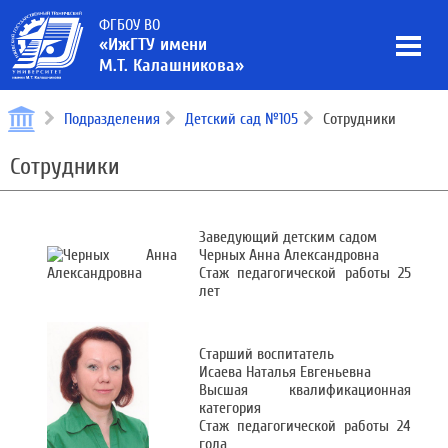
ФГБОУ ВО
«ИжГТУ имени
М.Т. Калашникова»
Подразделения
Детский сад №105
Сотрудники
Сотрудники
Заведующий детским садом
Черных Анна Александровна
Стаж педагогической работы 25
лет
Старший воспитатель
Исаева Наталья Евгеньевна
Высшая квалификационная
категория
Стаж педагогической работы 24
года