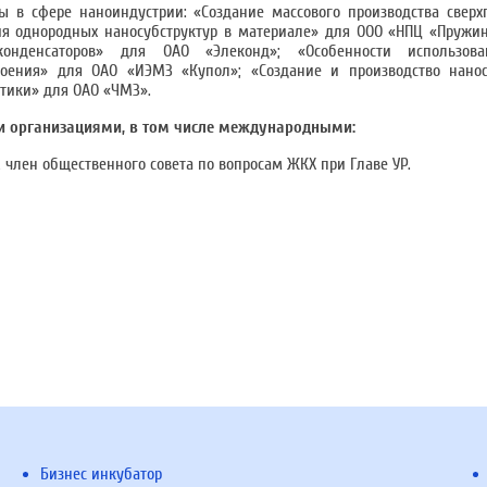
ы в сфере наноиндустрии: «Создание массового производства свер
я однородных наносубструктур в материале» для ООО «НПЦ «Пружин
рконденсаторов» для ОАО «Элеконд»; «Особенности использов
оения» для ОАО «ИЭМЗ «Купол»; «Создание и производство нанос
тики» для ОАО «ЧМЗ».
ми организациями, в том числе международными:
член общественного совета по вопросам ЖКХ при Главе УР.
Бизнес инкубатор