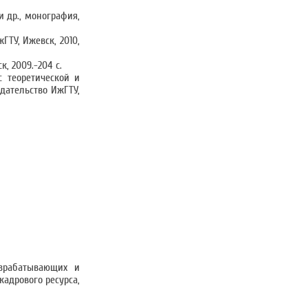
и др., монография,
ГТУ, Ижевск, 2010,
, 2009.-204 с.
с теоретической и
здательство ИжГТУ,
азрабатывающих и
адрового ресурса,