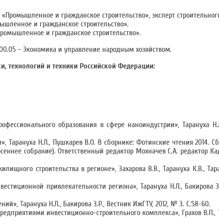
 «Промышленное и гражданское строительство», эксперт строительного
мышленное и гражданское строительство».
«Промышленное и гражданское строительство».
00.05 – Экономика и управление народным хозяйством.
, технологий и техники Российской Федерации:
офессионального образования в сфере наноиндустрии», Тарануха Н.Л
 Тарануха Н.Л., Пушкарев В.О. В сборнике: Фотинские чтения 2014. С
ннее собрание). Ответственный редактор Мохначев С.А. редактор Кадо
щного строительства в регионе», Захарова В.В., Тарануха К.В., Тара
стиционной привлекательности региона», Тарануха Н.Л., Бакирова З.
, Тарануха Н.Л., Бакирова З.Р., Вестник ИжГТУ, 2012, № 3. С.58-60.
приятиями инвестиционно-строительного комплекса», Грахов В.П., Тар