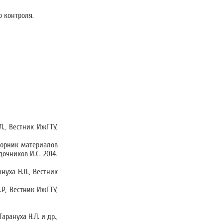
 контроля.
., Вестник ИжГТУ,
борник материалов
чников И.С. 2014.
нуха Н.Л., Вестник
Р, Вестник ИжГТУ,
ануха Н.Л. и др.,