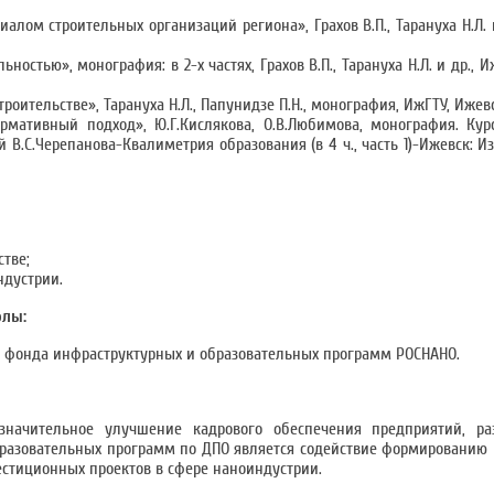
лом строительных организаций региона», Грахов В.П., Тарануха Н.Л. 
стью», монография: в 2-х частях, Грахов В.П., Тарануха Н.Л. и др., Иж
ительстве», Тарануха Н.Л., Папунидзе П.Н., монография, ИжГТУ, Ижевск
рмативный подход», Ю.Г.Кислякова, О.В.Любимова, монография. Кур
В.С.Черепанова-Квалиметрия образования (в 4 ч., часть 1)-Ижевск: И
тве;
ндустрии.
олы:
 фонда инфраструктурных и образовательных программ РОСНАНО.
значительное улучшение кадрового обеспечения предприятий, р
азовательных программ по ДПО является содействие формированию к
естиционных проектов в сфере наноиндустрии.