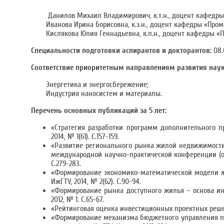
Данилов Михаил Владимирович, к.т.н., доцент кафедры
Иванова Ирина Борисовна, к.э.н., доцент кафедры «Про
Кислякова Юлия Геннадьевна, к.п.н., доцент кафедры 
Специальности подготовки аспирантов и докторантов:
08.
Соответствие приоритетным направлениям развития науки
Энергетика и энергосбережение;
Индустрия наносистем и материалы.
Перечень основных публикаций за 5 лет:
«Стратегия разработки программ дополнительного пр
2014, № 1(61). С.157-159.
«Развитие регионального рынка жилой недвижимости»,
международной научно-практической конференции (осе
С.279-283.
«Формирование экономико-математической модели жили
ИжГТУ, 2014, № 2(62). С.90-94.
«Формирование рынка доступного жилья – основа инве
2012, № 1. С.65-67.
«Рейтинговая оценка инвестиционных проектных решений»
«Формирование механизма бюджетного управления пред