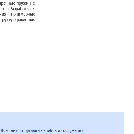
хпрочных пружин с
а»; «Разработка и
ания полимерных
труктурированных
Комплекс спортивных клубов и сооружений