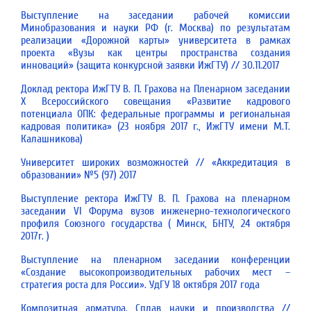
Выступление на заседании рабочей комиссии
Минобразования и науки РФ (г. Москва) по результатам
реализации «Дорожной карты» университета в рамках
проекта «Вузы как центры пространства создания
инноваций» (защита конкурсной заявки ИжГТУ) // 30.11.2017
Доклад ректора ИжГТУ В. П. Грахова на Пленарном заседании
X Всероссийского совещания «Развитие кадрового
потенциала ОПК: федеральные программы и региональная
кадровая политика» (23 ноября 2017 г., ИжГТУ имени М.Т.
Калашникова)
Университет широких возможностей // «Аккредитация в
образовании» №5 (97) 2017
Выступление ректора ИжГТУ В. П. Грахова на пленарном
заседании VI Форума вузов инженерно-технологического
профиля Союзного государства ( Минск, БНТУ, 24 октября
2017г. )
Выступление на пленарном заседании конференции
«Создание высокопроизводительных рабочих мест –
стратегия роста для России». УдГУ 18 октября 2017 года
Композитная арматура. Сплав науки и производства //