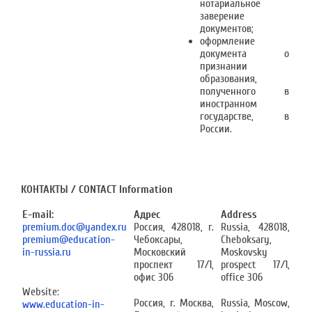
нотариальное
заверение
документов;
оформление
документа о
признании
образования,
полученного в
иностранном
государстве, в
России.
КОНТАКТЫ / CONTACT Information
E-mail:
Адрес
Address
premium.doc@yandex.ru
Россия, 428018, г.
Russia, 428018,
premium@education-
Чебоксары,
Cheboksary,
in-russia.ru
Московский
Moskovsky
проспект 17/1,
prospect 17/1,
офис 306
office 306
Website:
Россия, г. Москва,
Russia, Moscow,
www.education-in-