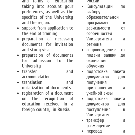
and forms of education
России
taking into account your
Консультации по
preferences, as well as the
выбору
specifics of the University
образовательной
and the region.
программы в
support from application to
зависимости от
the end of training
особенностей
preparation of necessary
Университета и
documents for invitation
региона
and study visa
сопровождение от
preparation of documents
подачи заявки до
for admission to the
окончания
University
обучения
transfer and
подготовка пакета
accommodation
документов для
translation and
получения
notarization of documents
приглашения и
registration of a document
учебной визы
on the recognition of
подготовка пакета
education received in a
документов для
foreign country, in Russia.
поступления в
Университет
трансфер и
размещение
перевод и