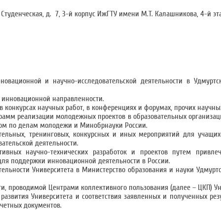
 Студенческая, д. 7, 3-й корпус ИжГТУ имени М.Т. Калашникова, 4-й эта
новационной и научно-исследовательской деятельности в Удмуртс
 инновационной направленности.
в конкурсах научных работ, в конференциях и форумах, прочих научны
рамм реализации молодежных проектов в образовательных организац
ом по делам молодежи и Минобрнауки России.
тельных, тренинговых, конкурсных и иных мероприятий для учащих
ательской деятельности.
ивных научно-технических разработок и проектов путем привле
для поддержки инновационной деятельности в России.
тельности Университета в Министерство образования и науки Удмурт
и, проводимой Центрами коллективного пользования (далее – ЦКП) Ун
азвития Университета и соответствия заявленных и полученных резу
тчетных документов.