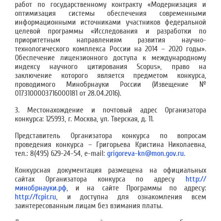
работ по государственному контракту «Модернизация и
оптимизация системы обеспечения современными
информационными источниками участников федеральной
целевой программы «Исследования и разработки по
приоритетным направлениям развития научно-
технологического комплекса России на 2014 – 2020 годы».
Обеспечение лицензионного доступа к международному
индексу научного цитирования Scopus», право на
заключение которого является предметом конкурса,
проводимого Минобрнауки России (Извещение №
0173100003716000181 от 28.04.2016).
3. Местонахождение и почтовый адрес Организатора
конкурса: 125993, г. Москва, ул. Тверская, д. 11.
Представитель Организатора конкурса по вопросам
проведения конкурса – Григорьева Кристина Николаевна,
тел.: 8(495) 629-24-54, e-mail:
grigoreva-kn@mon.gov.ru.
Конкурсная документация размещена на официальных
сайтах Организатора конкурса по адресу
http://
минобрнауки.рф
, и на сайте Программы по адресу:
http://fcpir.ru
, и доступна для ознакомления всем
заинтересованным лицам без взимания платы.