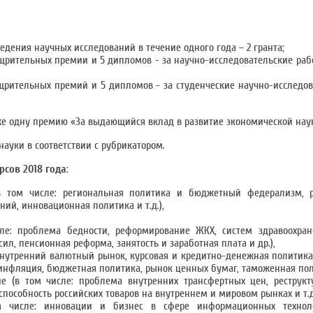
едения научных исследований в течение одного года – 2 гранта;
ощрительных премии и 5 дипломов - за научно-исследовательские ра
щрительных премий и 5 дипломов - за студенческие научно-исследов
кже одну премию «За выдающийся вклад в развитие экономической наук
ауки в соответствии с рубрикатором.
сов 2018 года
:
(в том числе: региональная политика и бюджетный федерализм, 
ий, инновационная политика и т.д.),
е: проблема бедности, реформирование ЖКХ, систем здравоохран
л, пенсионная реформа, занятость и заработная плата и др.),
нутренний валютный рынок, курсовая и кредитно-денежная политика
инфляция, бюджетная политика, рынок ценных бумаг, таможенная пол
е (в том числе: проблема внутренних трансфертных цен, реструкт
особность российских товаров на внутреннем и мировом рынках и т.д
 числе: инновации и бизнес в сфере информационных техноло