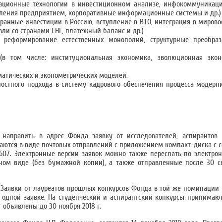
ционные технологии в инвестиционном анализе, инфокоммуникац
вления предприятием, корпоративные информационные системы и др.)
транные инвестиции в Россию, вступление в ВТО, интеграция в мирово
вли со странами СНГ, платежный баланс и др.)
 реформирование естественных монополий, структурные преобраз
в том числе: институциональная экономика, эволюционная экон
атических и эконометрических моделей.
остного подхода в систему кадрового обеспечения процесса модерн
 направить в адрес Фонда заявку от исследователей, аспирантов 
ются в виде почтовых отправлений с приложением компакт-диска с
. 607. Электронные версии заявок можно также переслать по электрон
нном виде (без бумажной копии), а также отправленные после 30 се
Г. Заявки от лауреатов прошлых конкурсов Фонда в той же номинации
в одной заявке. На студенческий и аспирантский конкурсы принимают
объявлены до 30 ноября 2018 г.