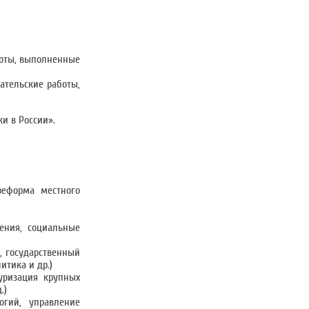
боты, выполненные
ательские работы,
и в России».
реформа местного
ения, социальные
, государственный
итика и др.)
уризация крупных
.)
гий, управление