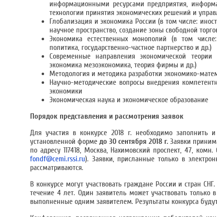
информационными ресурсами предприятия, информа
технологии принятия экономических решений и упра
Глобализация и экономика России (в том числе: инос
научное пространство, создание зоны свободной торго
Экономика естественных монополий (в том числе:
политика, государственно-частное партнерство и др.)
Современные направления экономической теории (
экономика мезоэкономика, теория фирмы и др.)
Методология и методика разработки экономико-матем
Научно-методические вопросы внедрения компетентн
экономики
Экономическая наука и экономическое образование
Порядок представления и рассмотрения заявок
Для участия в конкурсе 2018 г. необходимо заполнить и
установленной форме
до 30 сентября 2018 г.
Заявки принима
по адресу 117418, Москва, Нахимовский проспект, 47, комн
fondf@cemi.rssi.ru
). Заявки, присланные только в электро
рассматриваются.
В конкурсе могут участвовать граждане России и стран СН
течение 4 лет. Один заявитель может участвовать только 
выполненные одним заявителем. Результаты конкурса будут 