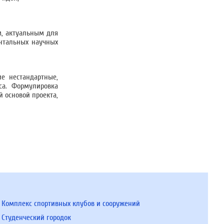
м, актуальным для
ентальных научных
е нестандартные,
са. Формулировка
й основой проекта,
Комплекс спортивных клубов и сооружений
Студенческий городок