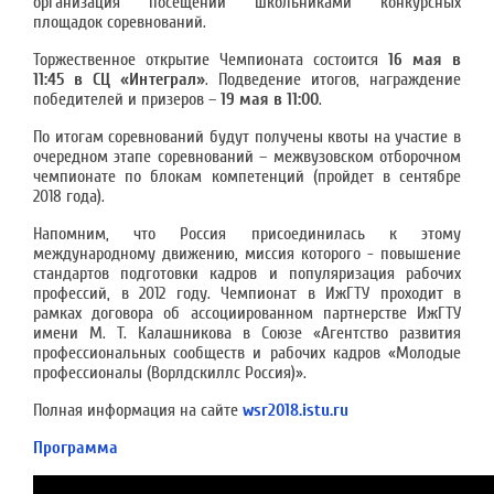
организация посещений школьниками конкурсных
площадок соревнований.
Торжественное открытие Чемпионата состоится
16 мая в
11:45 в СЦ «Интеграл»
. Подведение итогов, награждение
победителей и призеров –
19 мая в 11:00
.
По итогам соревнований будут получены квоты на участие в
очередном этапе соревнований – межвузовском отборочном
чемпионате по блокам компетенций (пройдет в сентябре
2018 года).
Напомним, что Россия присоединилась к этому
международному движению, миссия которого - повышение
стандартов подготовки кадров и популяризация рабочих
профессий, в 2012 году. Чемпионат в ИжГТУ проходит в
рамках договора об ассоциированном партнерстве ИжГТУ
имени М. Т. Калашникова в Союзе «Агентство развития
профессиональных сообществ и рабочих кадров «Молодые
профессионалы (Ворлдскиллс Россия)».
Полная информация на сайте
wsr2018.istu.ru
Программа