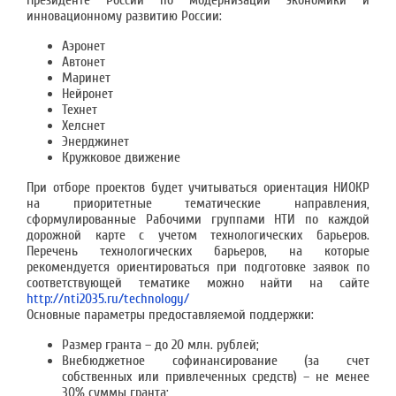
Президенте России по модернизации экономики и
инновационному развитию России:
Аэронет
Автонет
Маринет
Нейронет
Технет
Хелснет
Энерджинет
Кружковое движение
При отборе проектов будет учитываться ориентация НИОКР
на приоритетные тематические направления,
сформулированные Рабочими группами НТИ по каждой
дорожной карте с учетом технологических барьеров.
Перечень технологических барьеров, на которые
рекомендуется ориентироваться при подготовке заявок по
соответствующей тематике можно найти на сайте
http://nti2035.ru/technology/
Основные параметры предоставляемой поддержки:
Размер гранта – до 20 млн. рублей;
Внебюджетное софинансирование (за счет
собственных или привлеченных средств) – не менее
30% суммы гранта;