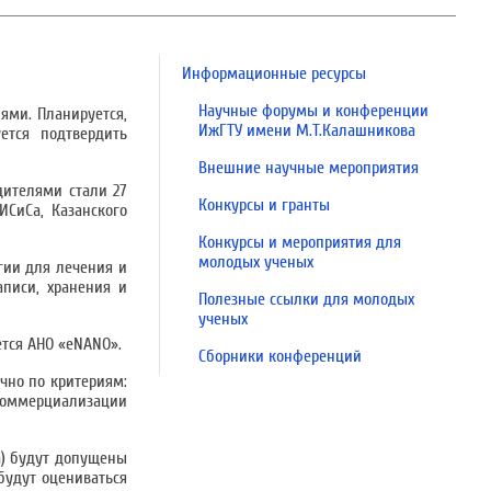
Информационные ресурсы
Научные форумы и конференции
ями. Планируется,
ИжГТУ имени М.Т.Калашникова
ется подтвердить
Внешние научные мероприятия
едителями стали 27
Конкурсы и гранты
ИСиСа, Казанского
Конкурсы и мероприятия для
молодых ученых
огии для лечения и
писи, хранения и
Полезные ссылки для молодых
ученых
тся АНО «eNANO».
Сборники конференций
очно по критериям:
коммерциализации
а) будут допущены
будут оцениваться