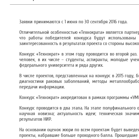
Заявки принимаются с 1 июня по 30 сентября 2016 года.
Отличительной особенностью «Технократа» является партн
что работы победителей конкурса будут использованы 
заинтересованность в результатах проекта со стороны высо
Конкурс «Технократ» в этом году проводится во второй раз.
человек, в их числе – студенты, аспиранты, молодые уче
федерального университета и ряда других.
В числе проектов, представленных на конкурс в 2015 году,
диагностики раковых заболеваний, методы металлообрабо
передачи информации.
Конкурс «Технократ» аккредитован в рамках программы «УМ
Конкурс проводится в два этапа. На этапе полуфинального о
научная новизна; актуальность идеи; техническая знач
результатов НИР.
На основании оценок жюри по всем проектам будет выведен 
проекты, набравшие больше проходного балла. Прошедшие 