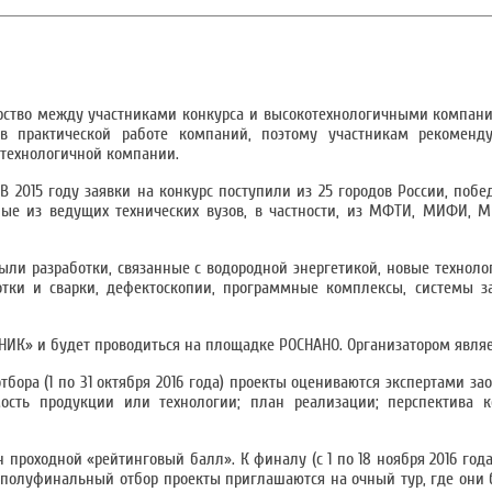
ерство между участниками конкурса и высокотехнологичными компани
в практической работе компаний, поэтому участникам рекоменду
котехнологичной компании.
 В 2015 году заявки на конкурс поступили из 25 городов России, поб
ные из ведущих технических вузов, в частности, из МФТИ, МИФИ, М
 были разработки, связанные с водородной энергетикой, новые технол
тки и сварки, дефектоскопии, программные комплексы, системы за
НИК» и будет проводиться на площадке РОСНАНО. Организатором являе
тбора (1 по 31 октября 2016 года) проекты оцениваются экспертами за
имость продукции или технологии; план реализации; перспектива 
проходной «рейтинговый балл». К финалу (с 1 по 18 ноября 2016 год
полуфинальный отбор проекты приглашаются на очный тур, где они 