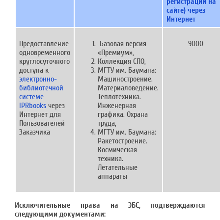
регистраций на
сайте) через
Интернет
Предоставление
Базовая версия
9000
одновременного
«Премиум»,
круглосуточного
Коллекция СПО,
доступа к
МГТУ им. Баумана:
электронно-
Машиностроение.
библиотечной
Материаловедение.
системе
Теплотехника.
IPRbooks
через
Инженерная
Интернет для
графика. Охрана
Пользователей
труда,
Заказчика
МГТУ им. Баумана:
Ракетостроение.
Космическая
техника.
Летательные
аппараты
Исключительные права на ЭБС, подтверждаются
следующими документами: