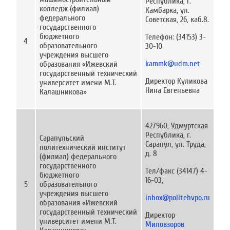
Республика, г.
колледж (филиал)
Камбарка, ул.
федерального
Советская, 26, каб.8.
государственного
бюджетного
Телефон: (34153) 3-
4
образовательного
30-10
учреждения высшего
kammk@udm.net
образования «Ижевский
государственный технический
Директор Куликова
университет имени М.Т.
Нина Евгеньевна
Калашникова»
427960, Удмуртская
Республика, г.
Сарапульский
Сарапул, ул. Труда,
политехнический институт
д. 8
(филиал) федерального
государственного
Тел/факс (34147) 4-
бюджетного
16-03,
5
образовательного
учреждения высшего
inbox@politehvpo.ru
образования «Ижевский
государственный технический
Директор
университет имени М.Т.
Миловзоров