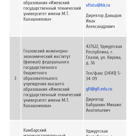
образования «Ижевский
vfistu@bk.ru
государственный технический
университет имени М.Т.
Директор Давыдов
Калашникова»
Иван
Александрович
427622, Удмуртская
Глазовский инженерно-
Республика, г.
экономический институт
Глазов, ул. Кирова,
(филиал) федерального
д. 36
государственного
бюджетного
Тел/факс (34141) 5-
3
образовательного
34-09
учреждения высшего
gfi@gfi.edu.ru
образования «Ижевский
государственный технический
Директор
университет имени М.Т.
Бабушкин Михаил
Калашникова»
Анатольевич
Камбарский
Удмуртская
машиностроительный