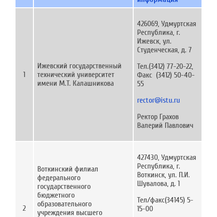
426069, Удмуртская
Республика, г.
Ижевск, ул.
Студенческая, д. 7
Ижевский государственный
Тел.(3412) 77-20-22,
1
технический университет
Факс (3412) 50-40-
имени М.Т. Калашникова
55
rector@istu.ru
Ректор Грахов
Валерий Павлович
427430, Удмуртская
Республика, г.
Воткинский филиал
Воткинск, ул. П.И.
федерального
Шувалова, д. 1
государственного
бюджетного
Тел/факс(34145) 5-
образовательного
2
15-00
учреждения высшего