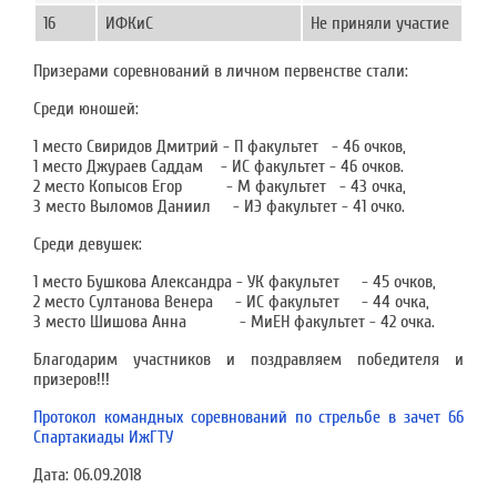
16
ИФКиС
Не приняли участие
Призерами соревнований в личном первенстве стали:
Среди юношей:
1 место Свиридов Дмитрий - П факультет - 46 очков,
1 место Джураев Саддам - ИС факультет - 46 очков.
2 место Копысов Егор - М факультет - 43 очка,
3 место Выломов Даниил - ИЭ факультет - 41 очко.
Среди девушек:
1 место Бушкова Александра - УК факультет - 45 очков,
2 место Султанова Венера - ИС факультет - 44 очка,
3 место Шишова Анна - МиЕН факультет - 42 очка.
Благодарим участников и поздравляем победителя и
призеров!!!
Протокол командных соревнований по стрельбе в зачет 66
Спартакиады ИжГТУ
Дата:
06.09.2018