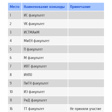
Место
Наименование команды
Примечание
1
ИС факультет
2
УК факультет
3
ИСТМАиМ
4
МиЕН факультет
5
П факультет
6
М факультет
7
ИВТ факультет
8
ИНПО
9
ПиГН факультет
10
ИЭ факультет
11
РиД факультет
16
ТТ факультет
Не приняли участие