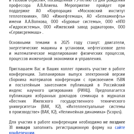
и газовой отрасли», посвященная 75-летию со дня рождения
профессора А.В.Алиева. Мероприятие пройдет при
поддержке АО «Корпорация «Московский институт
теплотехники», ПАО «Ижнефтемаш», АО «Белкамнефть»
имени А.А.Волкова, ООО «Буровые системы», ООО «НПО
«Гидросистемы», ООО «Ижевский завод радиаторов», ООО
«Сервисреммаш» .
Основными темами в 2025 году станут: двигатели,
энергетические машины и установки, нефтегазовое дело
и математическое моделирование физических процессов,
процессов инженерной экономики и управления.
Приглашаем Вас и Ваших коллег принять участие в работе
конференции. Запланирован выпуск электронной версии
сборника материалов конференции с присвоением ISBN
и постатейным занесением публикаций в Российский
индекс научного цитирования (РИНЦ). Предполагается
публикация избранных докладов семинара в журналах
«Вестник Ижевского государственного технического
университета» (ВАК, К2), «Интеллектуальные системы
в производстве» (ВАК, К2), «Нелинейная динамика» (Scopus).
Для участия в работе конференции необходимо
не позднее
31 января
заполнить регистрационную форму на
сайте
конференции
.