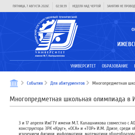
ПЯТНИЦА, 7 АВГУСТА 2026Г.
02:38:39
НЕДЕЛЯ НАД ЧЕРТОЙ
ЗАНЯТИЯ НЕ ПРОВО
Ф
ИЖЕВС
УНИВЕРСИТЕТ
ОБРАЗОВАНИЕ
События
Для абитуриентов
Многопредметная шко
Многопредметная школьная олимпиада в 
3 и 17 апреля ИжГТУ имени М.Т. Калашникова совместно с
конструктора ЗРК «Круг», «ОСА» и «ТОР» И.М. Дризе, среди 
изучением физики, информатики, математики общеобразов