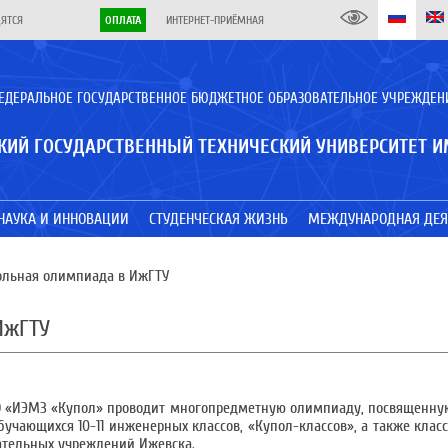
ДЯТСЯ
ОПЛАТА
ИНТЕРНЕТ-ПРИЁМНАЯ
ЕДЕРАЛЬНОЕ ГОСУДАРСТВЕННОЕ БЮДЖЕТНОЕ ОБРАЗОВАТЕЛЬНОЕ УЧРЕЖДЕН
КИЙ ГОСУДАРСТВЕННЫЙ ТЕХНИЧЕСКИЙ УНИВЕРСИТЕТ И
НАУКА И ИННОВАЦИИ
СТУДЕНЧЕСКАЯ ЖИЗНЬ
МЕЖДУНАРОДНАЯ ДЕЯ
льная олимпиада в ИжГТУ
ИжГТУ
 АО «ИЭМЗ «Купол» проводит многопредметную олимпиаду, посвященну
обучающихся 10-11 инженерных классов, «Купол-классов», а также кла
ательных учреждений Ижевска.