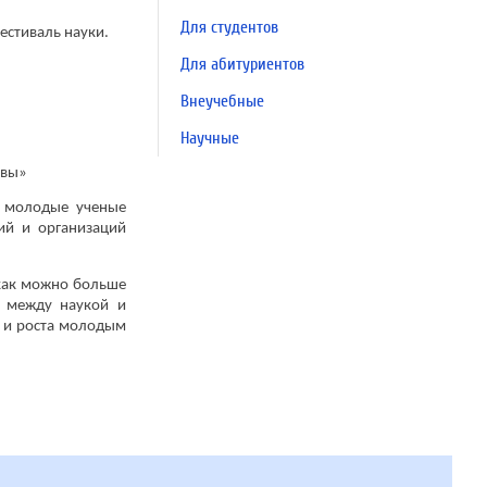
Для студентов
естиваль науки.
Для абитуриентов
Внеучебные
Научные
овы»
и молодые ученые
ий и организаций
 как можно больше
г между наукой и
я и роста молодым