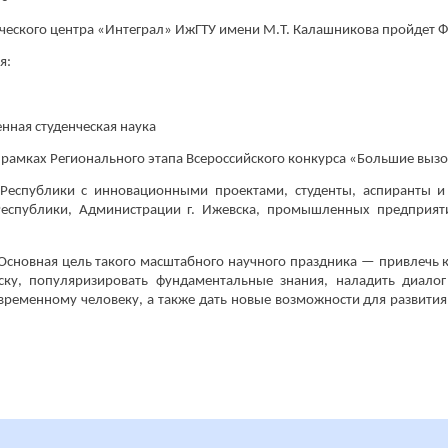
нческого центра «Интеграл» ИжГТУ имени М.Т. Калашникова пройдет Ф
я:
нная студенческая наука
 рамках Регионального этапа Всероссийского конкурса «Большие выз
 Республики с инновационными проектами, студенты, аспиранты 
 Республики, Администрации г. Ижевска, промышленных предприят
Основная цель такого масштабного научного праздника — привлечь
ску, популяризировать фундаментальные знания, наладить диало
овременному человеку, а также дать новые возможности для развити