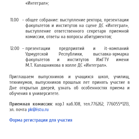
«Интеграл»;
11.00
–
общее собрание: выступление ректора, презентации
факультетов и институтов на сцене ДС «Интеграл»,
выступление ответственного секретаря приемной
комиссии, ответы на вопросы абитуриентов;
12.00
–
презентации предприятий и it-компаний
Удмуртской Республики, выставка-ярмарка
факультетов и институтов ИжГТУ имени
М.Т. Калашникова в холле ДС «Интеграл».
Приглашаем выпускников и учащихся школ, училищ,
техникумов, выпускников прошлых лет принять участие в
Дне открытых дверей, узнать об особенностях приема и
обучения в университете.
Приемная комиссия
: кор.1 каб.108, тел.776262, 776055*1213,
эл. почта
pk@istu.ru
Форма регистрации для участия