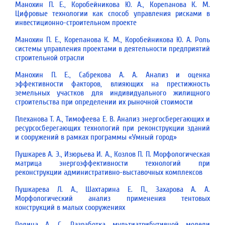
Манохин П. Е., Коробейникова Ю. А., Корепанова К. М.
Цифровые технологии как способ управления рисками в
инвестиционно-строительном проекте
Манохин П. Е., Корепанова К. М., Коробейникова Ю. А. Роль
системы управления проектами в деятельности предприятий
строительной отрасли
Манохин П. Е., Сабрекова А. А. Анализ и оценка
эффективности факторов, влияющих на престижность
земельных участков для индивидуального жилищного
строительства при определении их рыночной стоимости
Плеханова Т. А., Тимофеева Е. В. Анализ энергосберегающих и
ресурсосберегающих технологий при реконструкции зданий
и сооружений в рамках программы «Умный город»
Пушкарев А. Э., Изюрьева И. А., Козлов П. П. Морфологическая
матрица энергоэффективности технологий при
реконструкции административно-выставочных комплексов
Пушкарева Л. А., Шахтарина Е. П., Захарова А. А.
Морфологический анализ применения тентовых
конструкций в малых сооружениях
Родина А. С. Разработка мультиатрибутивной модели