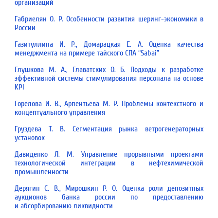
организаций
Габриелян О. Р. Особенности развития шеринг-экономики в
России
Газитуллина И. Р., Домарацкая Е. А. Оценка качества
менеджмента на примере тайского СПА “Sabai”
Глушкова М. А., Главатских О. Б. Подходы к разработке
эффективной системы стимулирования персонала на основе
KPI
Горелова И. В., Арпентьева М. Р. Проблемы контекстного и
концептуального управления
Груздева Т. В. Сегментация рынка ветрогенераторных
установок
Давиденко Л. М. Управление прорывными проектами
технологической интеграции в нефтехимической
промышленности
Дерягин С. В., Мирошкин Р. О. Оценка роли депозитных
аукционов банка россии по предоставлению
и абсорбированию ликвидности