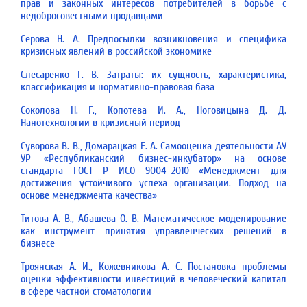
прав и законных интересов потребителей в борьбе с
недобросовестными продавцами
Серова Н. А. Предпосылки возникновения и специфика
кризисных явлений в российской экономике
Слесаренко Г. В. Затраты: их сущность, характеристика,
классификация и нормативно-правовая база
Соколова Н. Г., Копотева И. А., Ноговицына Д. Д.
Нанотехнологии в кризисный период
Суворова В. В., Домарацкая Е. А. Самооценка деятельности АУ
УР «Республиканский бизнес-инкуба­тор» на основе
стандарта ГОСТ Р ИСО 9004–2010 «Менеджмент для
достижения устойчивого успеха организации. Подход на
основе менеджмента качества»
Титова А. В., Абашева О. В. Математическое моделирование
как инструмент принятия управленческих решений в
бизнесе
Троянская А. И., Кожевникова А. С. Постановка проблемы
оценки эффективности инвестиций в человеческий капитал
в сфере частной стоматологии