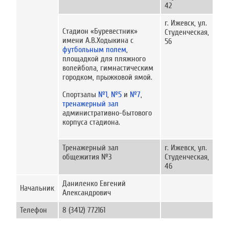
42
г. Ижевск, ул.
Стадион «Буревестник»
Студенческая,
имени А.В.Ходыкина с
56
футбольным полем
,
площадкой для пляжного
волейбола, гимнастическим
городком, прыжковой ямой.
Спортзалы
№1
,
№5
и
№7
,
тренажерный зал
административно-бытового
корпуса стадиона.
Тренажерный зал
г. Ижевск, ул.
общежития №3
Студенческая,
46
Даниленко Евгений
Начальник
Александрович
Телефон
8 (3412) 772161