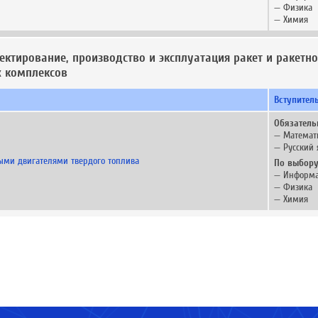
— Физика
— Химия
оектирование, производство и эксплуатация ракет и ракетно
х комплексов
Вступител
Обязатель
— Математ
— Русский 
ыми двигателями твердого топлива
По выбору
— Информа
— Физика
— Химия