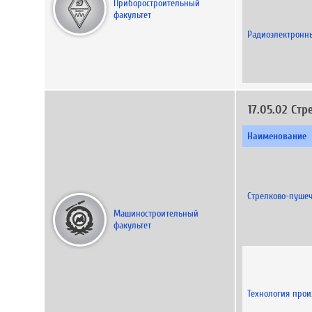
Приборостроительный
факультет
Радиоэлектронн
17.05.02 Ст
Наименование
Стрелково-пуше
Машиностроительный
факультет
Технология прои