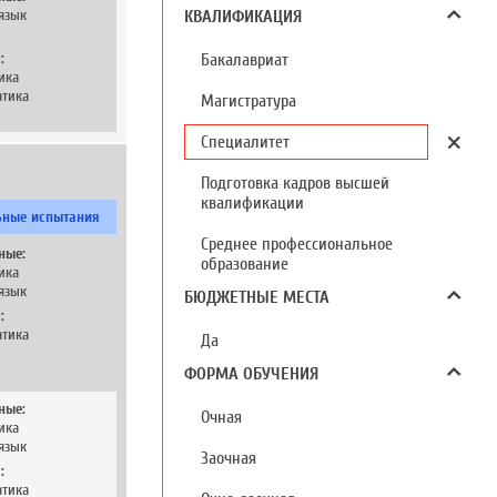
язык
КВАЛИФИКАЦИЯ
:
Бакалавриат
ика
тика
Магистратура
Специалитет
Подготовка кадров высшей
квалификации
ьные испытания
Среднее профессиональное
ные:
образование
ика
язык
БЮДЖЕТНЫЕ МЕСТА
:
тика
Да
ФОРМА ОБУЧЕНИЯ
ные:
Очная
ика
язык
Заочная
:
тика