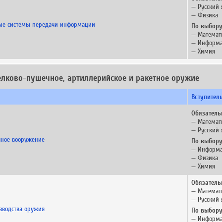
— Русский 
— Физика
ые системы передачи информации
По выбору
— Математ
— Информа
— Химия
релково-пушечное, артиллерийское и ракетное оружие
Вступител
Обязатель
— Математ
— Русский 
чное вооружение
По выбору
— Информа
— Физика
— Химия
Обязатель
— Математ
— Русский 
зводства оружия
По выбору
— Информа