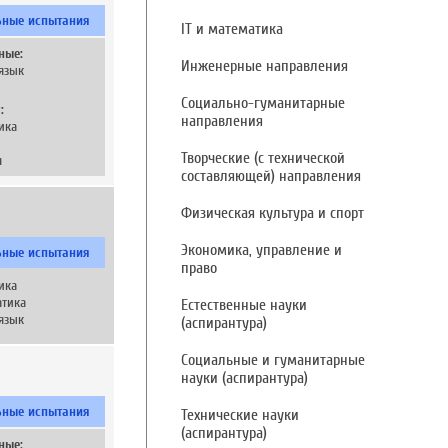
ьные испытания
IT и математика
ные:
Инженерные направления
язык
Социально-гуманитарные
:
направления
ика
Творческие (с технической
я
составляющей) направления
Физическая культура и спорт
Экономика, управление и
ьные испытания
право
ика
тика
Естественные науки
язык
(аспирантура)
Социальные и гуманитарные
науки (аспирантура)
ьные испытания
Технические науки
(аспирантура)
ные: