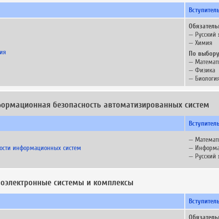
Вступител
Обязатель
— Русский 
— Химия
ия
По выбору
— Математ
— Физика
— Биологи
нформационная безопасность автоматизированных систем
Вступител
— Математ
ности информационных систем
— Информа
— Русский 
диоэлектронные системы и комплексы
Вступител
Обязатель