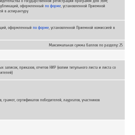
видетельства о государственной регистрации программ для ЭВМ;
публикаций, оформленный
по форме
, установленной Приемной
ей в аспирантуру
аций, оформленный
по форме
, установленной Приемной комиссией в
Максимальная сумма баллов по разделу: 25
х записок, приказов, отчетов НИР (копии титульного листа и листа со
ителей)
, грамот, сертификатов победителей, лауреатов, участников