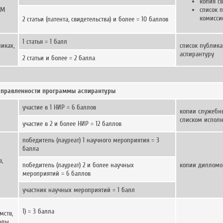
копия с
ВМ
список 
комисси
2 статьи (патента, свидетельства) и более = 10 баллов
1 статья = 1 балл
иках,
список публик
аспирантуру
2 статьи и более = 2 балла
направленности программы аспирантуры
участие в 1 НИР = 6 баллов
копии служебны
списком исполн
участие в 2 и более НИР = 12 баллов
победитель (лауреат) 1 научного мероприятия = 3
балла
в,
победитель (лауреат) 2 и более научных
копии дипломов
мероприятий = 6 баллов
участник научных мероприятий = 1 балл
1) = 3 балла
мств,
оды,