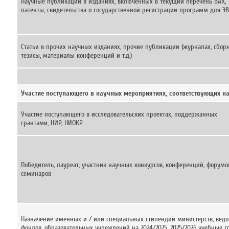
Научные публикации в изданиях, включенных в текущий перечень ВАК,
патенты, свидетельства о государственной регистрации программ для Э
Статьи в прочих научных изданиях, прочие публикации (журналах, сборн
тезисы, материалы конференций и т.д.)
Участие поступающего в научных мероприятиях, соответствующих 
Участие поступающего в исследовательских проектах, поддержанных
грантами, НИР, НИОКР
Победитель, лауреат, участник научных конкурсов, конференций, форумо
семинаров
Назначение именных и / или специальных стипендий министерств, ведо
фондов, образовательных учреждений на 2024/2025, 2025/2026 учебные г