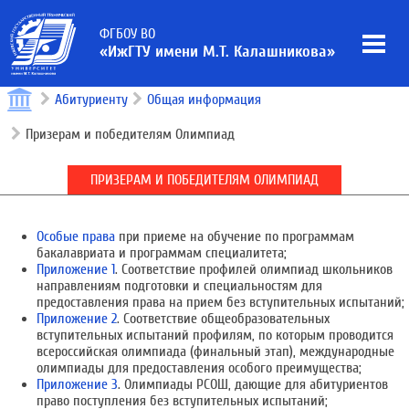
ФГБОУ ВО
«ИжГТУ имени М.Т. Калашникова»
Абитуриенту
Общая информация
Призерам и победителям Олимпиад
ПРИЗЕРАМ И ПОБЕДИТЕЛЯМ ОЛИМПИАД
Особые права
при приеме на обучение по программам
бакалавриата и программам специалитета;
Приложение 1
. Соответствие профилей олимпиад школьников
направлениям подготовки и специальностям для
предоставления права на прием без вступительных испытаний;
Приложение 2
. Соответствие общеобразовательных
вступительных испытаний профилям, по которым проводится
всероссийская олимпиада (финальный этап), международные
олимпиады для предоставления особого преимущества;
Приложение 3
. Олимпиады РСОШ, дающие для абитуриентов
право поступления без вступительных испытаний;