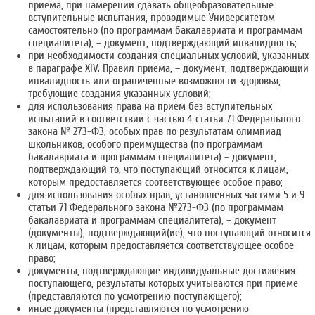
приема, при намерении сдавать общеобразовательные
вступительные испытания, проводимые Университетом
самостоятельно (по программам бакалавриата и программам
специалитета), – документ, подтверждающий инвалидность;
при необходимости создания специальных условий, указанных
в параграфе XIV. Правил приема, – документ, подтверждающий
инвалидность или ограниченные возможности здоровья,
требующие создания указанных условий;
для использования права на прием без вступительных
испытаний в соответствии с частью 4 статьи 71 Федерального
закона № 273-ФЗ, особых прав по результатам олимпиад
школьников, особого преимущества (по программам
бакалавриата и программам специалитета) – документ,
подтверждающий то, что поступающий относится к лицам,
которым предоставляется соответствующее особое право;
для использования особых прав, установленных частями 5 и 9
статьи 71 Федерального закона №273-ФЗ (по программам
бакалавриата и программам специалитета), – документ
(документы), подтверждающий(ие), что поступающий относится
к лицам, которым предоставляется соответствующее особое
право;
документы, подтверждающие индивидуальные достижения
поступающего, результаты которых учитываются при приеме
(представляются по усмотрению поступающего);
иные документы (представляются по усмотрению